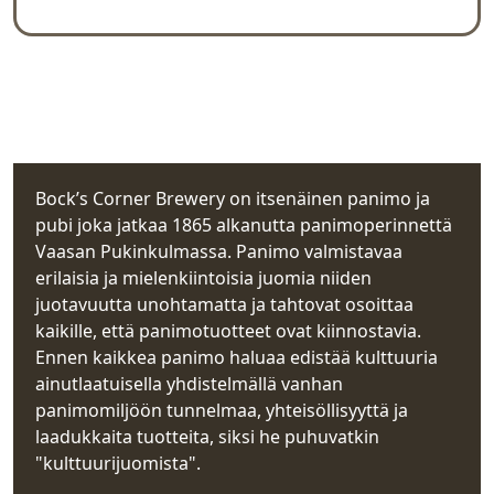
Yleiskuva
Yhteystiedot
Rekisteritiedot
Bock’s Corner Brewery on itsenäinen panimo ja
pubi joka jatkaa 1865 alkanutta panimoperinnettä
Vaasan Pukinkulmassa. Panimo valmistavaa
erilaisia ja mielenkiintoisia juomia niiden
juotavuutta unohtamatta ja tahtovat osoittaa
kaikille, että panimotuotteet ovat kiinnostavia.
Ennen kaikkea panimo haluaa edistää kulttuuria
ainutlaatuisella yhdistelmällä vanhan
panimomiljöön tunnelmaa, yhteisöllisyyttä ja
laadukkaita tuotteita, siksi he puhuvatkin
"kulttuurijuomista".