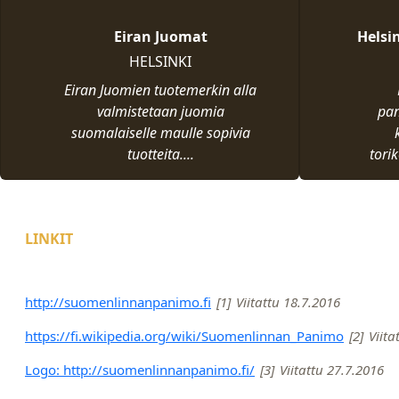
Eiran Juomat
Helsi
HELSINKI
Eiran Juomien tuotemerkin alla
valmistetaan juomia
pan
suomalaiselle maulle sopivia
tuotteita....
torik
LINKIT
http://suomenlinnanpanimo.fi
[1]
Viitattu 18.7.2016
https://fi.wikipedia.org/wiki/Suomenlinnan_Panimo
[2]
Viita
Logo: http://suomenlinnanpanimo.fi/
[3]
Viitattu 27.7.2016