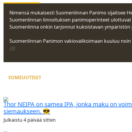
Nimensä mukaisesti Suomenlinnan Panimo sijaitsee He
Suomenlinnan linnoituksen panimoperinteet ulottuvat v
Suomenlinna onkin tarjonnut kukoistavan ympäristön p
Suomenlinnan Panimon vakiovalikoimaan kuuluu noin kym
[3]
SOMEUUTISET
Thor NEIPA on samea IPA, jonka maku on voimak
siemaukseen. 😎
Julkaistu
4 päivää
sitten