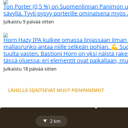
Ton Porter (0,5 %) on Suomenlinnan Panimon uu
sävyllä. Tyyli pysyy porterille ominaisena myö
Julkaistu
9 päivää
sitten
Horn Hazy IPA kulkee omassa linjassaan ilman tu
mallasrunko antaa niille selkeän pohjan. 💪 Su
tuulta vasten. Bastioni Horn on yksi näistä rak
tässä oluessa: eri elementit ovat paikallaan, mut
Julkaistu
18 päivää
sitten
LÄHELLÄ SIJAITSEVAT MUUT PIENPANIMOT
➤
2 km