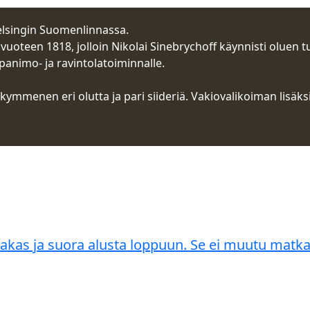
lsingin Suomenlinnassa.
uoteen 1818, jolloin Nikolai Sinebrychoff käynnisti oluen 
animo- ja ravintolatoiminnalle.
menen eri olutta ja pari siideriä. Vakiovalikoiman lisäksi
as ja suora alusta loppuun. Se ei muutu matkal