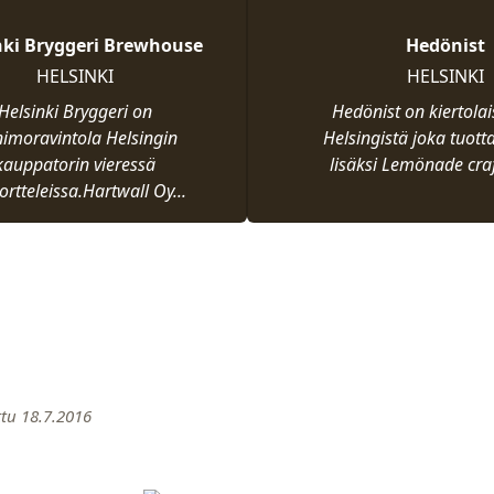
nki Bryggeri Brewhouse
Hedönist
HELSINKI
HELSINKI
Helsinki Bryggeri on
Hedönist on kiertol
imoravintola Helsingin
Helsingistä joka tuott
kauppatorin vieressä
lisäksi Lemönade craf
ortteleissa.Hartwall Oy...
ttu 18.7.2016