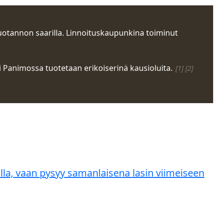
tuotannon saarilla. Linnoituskaupunkina toiminut
 Panimossa tuotetaan erikoiserinä kausioluita.
[1]
[2]
la, vaan pysyy samanlaisena lasin viimeiseen