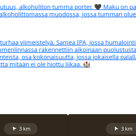
tuus, alkoholiton tumma porter. 🖤 Maku on paah
s alkoholittomassa muodossa, jossa tumman oluen 
rhaa viimeistelyä. Samea IPA, jossa humalointi t
omenlinnassa rakennettiin aikoinaan puolustusta k
enteista, osa kokonaisuutta, jossa jokaisella pal
ta mitään ei ole hiottu liikaa. 🏰
➤
➤
3 km
3 km