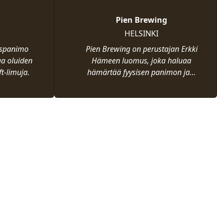
Pien Brewing
HELSINKI
aispanimo
Pien Brewing on perustajan Erkki
aa oluiden
Hämeen luomus, joka haluaa
t-limuja.
hämärtää fyysisen panimon ja...