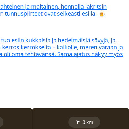
teinen ja maltainen, hennolla lakritsin
tunnuspiirteet ovat selkeästi esillä. 🍺
uo esiin kukkaisia ja hedelmäisiä sävyjä, ja
erros kerrokselta – kalliolle, meren varaan ja
alla oli oma tehtävänsä. Sama ajatus näkyy myös
➤
3 km