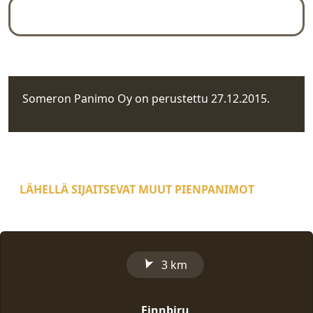
Yleiskuva
Rekisteritiedot
Someron Panimo Oy on perustettu 27.12.2015.
LÄHELLÄ SIJAITSEVAT MUUT PIENPANIMOT
➤
3 km
Finnbiru