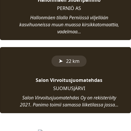
Hallonmäen Siideripanimo
PERNIÖ AS
Hallonmäen tilalla Perniössä viljellään
kasvihuoneissa muun muassa kirsikkatomaattia,
vadelmaa...
➤
22 km
Salon Virvoitusjuomatehdas
SUOMUSJÄRVI
Salon Virvoitusjuomatehdas Oy on rekisteröity
2021. Panimo toimii samassa liiketilassa jossa...