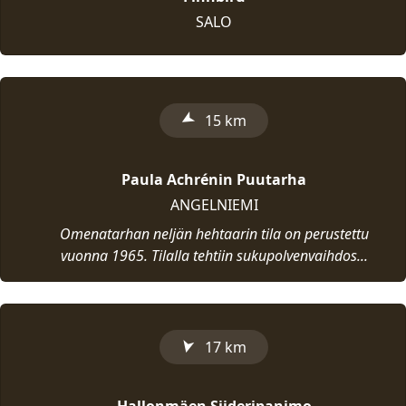
SALO
➤
15 km
Paula Achrénin Puutarha
ANGELNIEMI
Omenatarhan neljän hehtaarin tila on perustettu
vuonna 1965. Tilalla tehtiin sukupolvenvaihdos...
➤
17 km