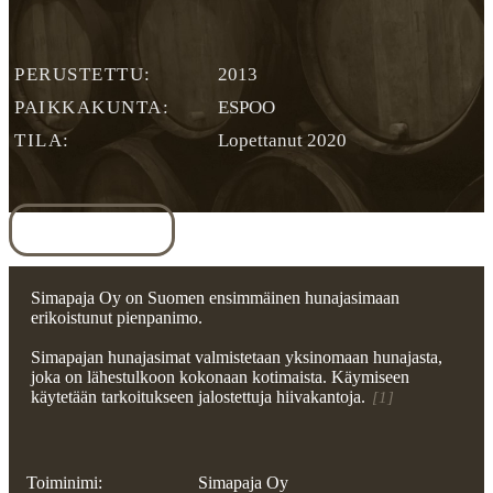
PERUSTETTU
2013
PAIKKAKUNTA
ESPOO
TILA
Lopettanut 2020
Yleiskuva
Rekisteritiedot
Simapaja Oy on Suomen ensimmäinen hunajasimaan
erikoistunut pienpanimo.
Simapajan hunajasimat valmistetaan yksinomaan hunajasta,
joka on lähestulkoon kokonaan kotimaista. Käymiseen
käytetään tarkoitukseen jalostettuja hiivakantoja.
[1]
Toiminimi:
Simapaja Oy