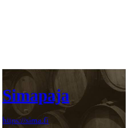
Simapaja
https://sima.fi