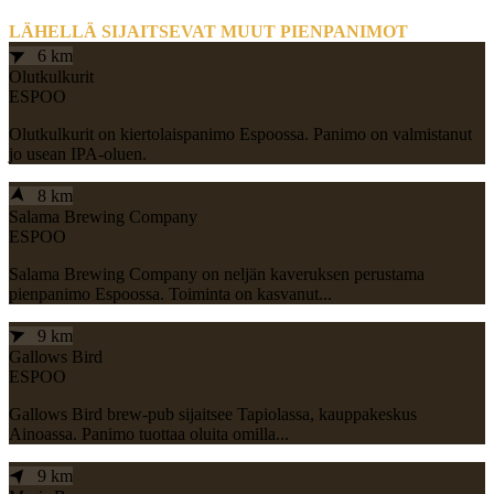
LÄHELLÄ SIJAITSEVAT MUUT PIENPANIMOT
➤
6 km
Olutkulkurit
ESPOO
Olutkulkurit on kiertolaispanimo Espoossa. Panimo on valmistanut
jo usean IPA-oluen.
➤
8 km
Salama Brewing Company
ESPOO
Salama Brewing Company on neljän kaveruksen perustama
pienpanimo Espoossa. Toiminta on kasvanut...
➤
9 km
Gallows Bird
ESPOO
Gallows Bird brew-pub sijaitsee Tapiolassa, kauppakeskus
Ainoassa. Panimo tuottaa oluita omilla...
➤
9 km