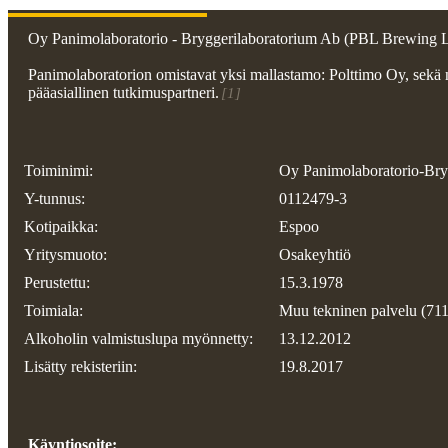
Oy Panimolaboratorio - Bryggerilaboratorium Ab (PBL Brewing Labo
Panimolaboratorion omistavat yksi mallastamo: Polttimo Oy, sekä
pääasiallinen tutkimuspartneri.
[1]
Toiminimi:
Oy Panimolaboratorio-Bry
Y-tunnus:
0112479-3
Kotipaikka:
Espoo
Yritysmuoto:
Osakeyhtiö
Perustettu:
15.3.1978
Toimiala:
Muu tekninen palvelu (71
Alkoholin valmistuslupa myönnetty:
13.12.2012
Lisätty rekisteriin:
19.8.2017
Käyntiosoite: