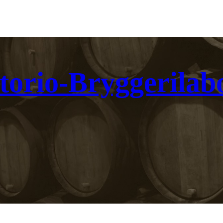
torio-Bryggerilab
Rekisteritiedot