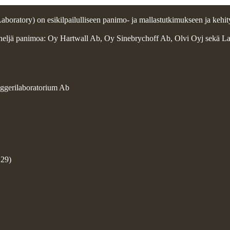
ratory) on esikilpailulliseen panimo- ja mallastutkimukseen ja kehity
 neljä panimoa: Oy Hartwall Ab, Oy Sinebrychoff Ab, Olvi Oyj sekä L
ggerilaboratorium Ab
129)