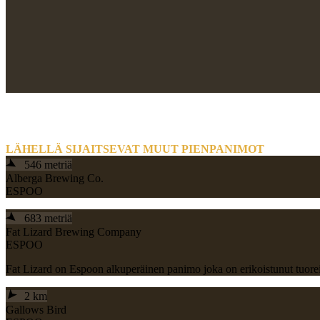
LÄHELLÄ SIJAITSEVAT MUUT PIENPANIMOT
➤
546 metriä
Alberga Brewing Co.
ESPOO
➤
683 metriä
Fat Lizard Brewing Company
ESPOO
Fat Lizard on Espoon alkuperäinen panimo joka on erikoistunut tuorei
➤
2 km
Gallows Bird