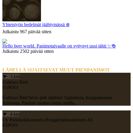
Yhteistyön hedelmät jäähtymässä ❄️
Julkaistu
967 päivää
sitten
Hello beer world. Panimotaivaalle on syttynyt uusi tähti ✨🍻
Julkaistu
2502 päivää
sitten
LÄHELLÄ SIJAITSEVAT MUUT PIENPANIMOT
➤
3 km
Gallows Bird
ESPOO
Gallows Bird brew-pub sijaitsee Tapiolassa, kauppakeskus
Ainoassa. Panimo tuottaa oluita omilla...
➤
4 km
Oy Panimolaboratorio-Bryggerilaboratorium Ab
ESPOO