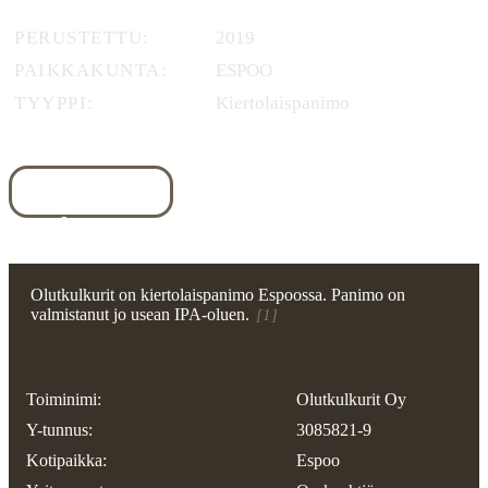
PERUSTETTU
2019
PAIKKAKUNTA
ESPOO
TYYPPI
Kiertolaispanimo
Yleiskuva
Yhteystiedot
Rekisteritiedot
Olutkulkurit on kiertolaispanimo Espoossa. Panimo on
valmistanut jo usean IPA-oluen.
[1]
Toiminimi:
Olutkulkurit Oy
Y-tunnus:
3085821-9
Kotipaikka:
Espoo