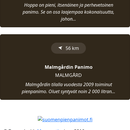
Hoppa on pieni, itsenäinen ja perhevetoinen
panimo. Se on osa laajempaa kokonaisuutta,
johon...
➤
56 km
Malmgårdin Panimo
MALMGÅRD
Malmgårdin tilalla vuodesta 2009 toiminut
pienpanimo. Oluet syntyvät noin 2 000 litran...