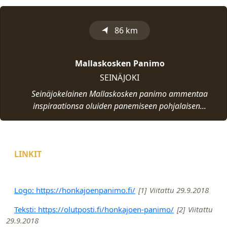
➤
86 km
Mallaskosken Panimo
SEINÄJOKI
Seinäjokelainen Mallaskosken panimo ammentaa
inspiraationsa oluiden panemiseen pohjalaisen...
LINKIT
Logo: https://honkajoenpanimo.fi/
[1]
Viitattu 29.9.2018
Teksti: https://olutposti.fi/honkajoen-panimo/
[2]
Viitattu
29.9.2018