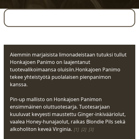
Yleiskuva
Rekisteritiedot
Aiemmin marjaisista limonadeistaan tutuksi tullut
Honkajoen Panimo on laajentanut
tuotevalikoimaansa oluisiin.Honkajoen Panimo
tekee yhteistyötä puolalaisen pienpanimon
kanssa.
Pin-up mallisto on Honkajoen Panimon
ensimmäinen oluttuotesarja. Tuotesarjaan
kuuluvat kevyesti maustettu Ginger-inkivääriolut,
vaalea Honey-hunajaolut, raikas Blondie Pils sekä
alkoholiton keveä Virginia.
[1]
[2]
[3]