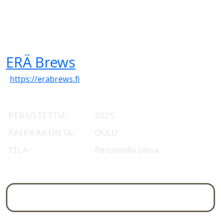
ERÄ Brews
https://erabrews.fi
PERUSTETTU
2025
PAIKKAKUNTA
OULU
TILA
Perusteilla oleva
Yleiskuva