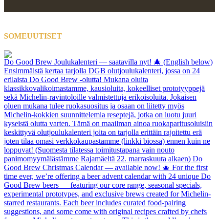
SOMEUUTISET
Do Good Brew Joulukalenteri — saatavilla nyt! 🎄 (English below)
Ensimmäistä kertaa tarjolla DGB olutjoulukalenteri, jossa on 24
erilaista Do Good Brew -olutta! Mukana oluita
klassikkovalikoimastamme, kausioluita, kokeelliset prototyyppejä
sekä Michelin-ravintoloille valmistettuja erikoisoluita. Jokaisen
oluen mukana tulee ruokasuositus ja osaan on liitetty myös
Michelin-kokkien suunnittelemia reseptejä, jotka on luotu juuri
kyseistä olutta varten. Tämä on maailman ainoa ruokaparitusoluisiin
keskittyvä olutjoulukalenteri joita on tarjolla erittäin rajoitettu erä
joten tilaa omasi verkkokaupastamme (linkki biossa) ennen kuin ne
loppuvat! (Suomesta tilatessa toimitustapana vain nouto
panimomyymälästämme Rajamäeltä 22. marraskuuta alkaen) Do
Good Brew Christmas Calendar — available now! 🎄 For the first
time ever, we’re offering a beer advent calendar with 24 unique Do
Good Brew beers — featuring our core range, seasonal specials,
experimental prototypes, and exclusive brews created for Michelin-
starred restaurants. Each beer includes curated food-pairing
suggestions, and some come with original recipes crafted by chefs