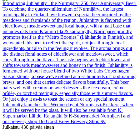
Introducing Juhlaniitty - the Nurmijärvi 250-Year Anniversary Beer!
To celebrate the quarter-millennium of Nurmijärvi, the largest
municipality in Finland, we brewed a special beer inspired by the
meadows and farmlands of the region. Juhlaniitty is flavored with
elderflower, meadowsweet and local honey, with a malt base that
includes oats from Krannin tila & kauramylly. Nurmijärvi proudly
promotes itself as the “Metro Boonies” (Lähilande in Finnish), and
we wanted this beer to reflect that spirit, not just through local
ingredients, but also in the feeling it evokes. The aroma brings out
the distinct floral notes of elderflower and meadowsweet, which
carry through in the flavor. The taste begins with elderflower and
shifts towards meadowsweet and honey in the finish. Juhlaniitty is
fermented with our house blend of two White Labs Copenhagen
Saison strains, a base we've refined across hundreds of food-pairing
brews, and one that carries delicate flavors beautifully. This beer
pairs well with creamy or sweet desserts like ice cream, crème
brûlée, or torched meringue, especially those with summer flavors.
Or just enjoy it as-is to toast the season or any special moment.
Juhlaniitty launches this Wednesday at Nurmijärvi-Kekkerit, where
it will be served by the glass. It will also be available from K-
Supermarket Lähde, Rajamäki & K-Supermarket Nurmijärvi and
our brewery shop Do Good Brew Brewery Shop 🍻
Julkaistu
430 päivää
sitten