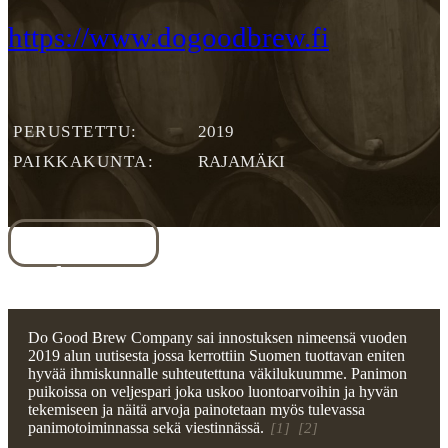
https://www.dogoodbrew.fi
PERUSTETTU
2019
PAIKKAKUNTA
RAJAMÄKI
Yleiskuva
Yhteystiedot
Rekisteritiedot
Do Good Brew Company sai innostuksen nimeensä vuoden
2019 alun uutisesta jossa kerrottiin Suomen tuottavan eniten
hyvää ihmiskunnalle suhteutettuna väkilukuumme. Panimon
puikoissa on veljespari joka uskoo luontoarvoihin ja hyvän
tekemiseen ja näitä arvoja painotetaan myös tulevassa
panimotoiminnassa sekä viestinnässä.
[1]
[2]