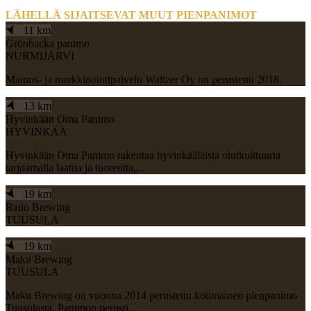
LÄHELLÄ SIJAITSEVAT MUUT PIENPANIMOT
➤
11 km
Grönbacka panimo
NURMIJÄRVI
Mainos- ja markkinointipalvelu Waltzer Oy on perustettu 2018.
➤
13 km
Hyvinkään Oma Panimo
HYVINKÄÄ
Hyvinkään Oma Panimo rakentaa hyvinkääläistä olutkulttuuria
tarjoamalla laatua ja tuoreutta,...
➤
19 km
Railo Brewing
TUUSULA
➤
19 km
Maku Brewing
TUUSULA
Maku Brewing on vuonna 2014 perustettu kotimainen pienpanimo
Tuusulasta. Panimon perusti...