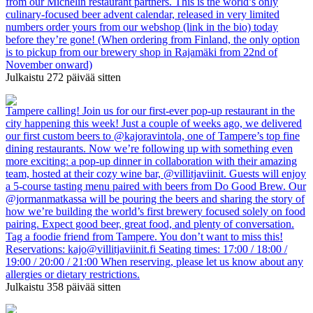
from our Michelin restaurant partners. This is the world’s only
culinary-focused beer advent calendar, released in very limited
numbers order yours from our webshop (link in the bio) today
before they’re gone! (When ordering from Finland, the only option
is to pickup from our brewery shop in Rajamäki from 22nd of
November onward)
Julkaistu
272 päivää
sitten
Tampere calling! Join us for our first-ever pop-up restaurant in the
city happening this week! Just a couple of weeks ago, we delivered
our first custom beers to @kajoravintola, one of Tampere’s top fine
dining restaurants. Now we’re following up with something even
more exciting: a pop-up dinner in collaboration with their amazing
team, hosted at their cozy wine bar, @villitjaviinit. Guests will enjoy
a 5-course tasting menu paired with beers from Do Good Brew. Our
@jormanmatkassa will be pouring the beers and sharing the story of
how we’re building the world’s first brewery focused solely on food
pairing. Expect good beer, great food, and plenty of conversation.
Tag a foodie friend from Tampere. You don’t want to miss this!
Reservations: kajo@villitjaviinit.fi Seating times: 17:00 / 18:00 /
19:00 / 20:00 / 21:00 When reserving, please let us know about any
allergies or dietary restrictions.
Julkaistu
358 päivää
sitten