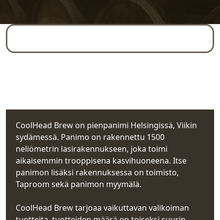
Yleiskuva
Yhteystiedot
Rekisteritiedot
CoolHead Brew on pienpanimi Helsingissä, Viikin
sydämessä. Panimo on rakennettu 1500
neliömetrin lasirakennukseen, joka toimi
aikaisemmin trooppisena kasvihuoneena. Itse
panimon lisäksi rakennuksessa on toimisto,
Taproom sekä panimon myymälä.
CoolHead Brew tarjoaa vaikuttavan valikoiman
tuotteita, tuotteiden määrä on toiseksi suurin