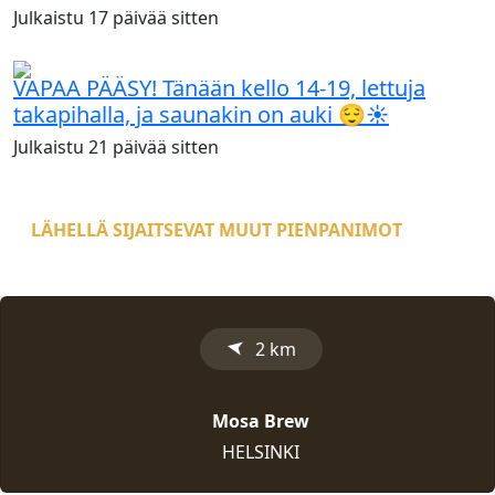
Julkaistu
17 päivää
sitten
VAPAA PÄÄSY! Tänään kello 14-19, lettuja
takapihalla, ja saunakin on auki 😌☀️
Julkaistu
21 päivää
sitten
LÄHELLÄ SIJAITSEVAT MUUT PIENPANIMOT
➤
2 km
Mosa Brew
HELSINKI