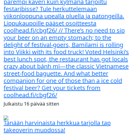
parempi kaveri kuin kylmänä tarjoiltu
festaribisse? Tule herkuttelemaan
viikonloppuna upealla oluella ja patongeilla.
Lippukaupoille pääset osoitteesta
coolhead.fi/cbgf26/ // There’s no need to sip
your beer on an empty stomach; to the
delight of festival-goers, Bamilami is rolling
into Viikki with its food truck! Voted Helsinki’s
best lunch spot, the restaurant has got locals
crazy about bánh mì—the classic Vietnamese
street-food baguette. And what better
companion for one of those than a ice cold
festival beer? Get your tickets from
coolhead.fi/cbgf26/
Julkaistu
16 päivää
sitten
Tänään harvinaista herkkua tarjolla tap
takeoverin muodossa!