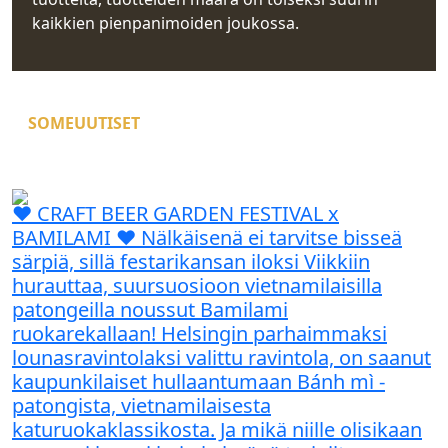
kaikkien pienpanimoiden joukossa.
SOMEUUTISET
♥️ CRAFT BEER GARDEN FESTIVAL x
BAMILAMI ♥️ Nälkäisenä ei tarvitse bisseä
särpiä, sillä festarikansan iloksi Viikkiin
hurauttaa, suursuosioon vietnamilaisilla
patongeilla noussut Bamilami
ruokarekallaan! Helsingin parhaimmaksi
lounasravintolaksi valittu ravintola, on saanut
kaupunkilaiset hullaantumaan Bánh mì -
patongista, vietnamilaisesta
katuruokaklassikosta. Ja mikä niille olisikaan